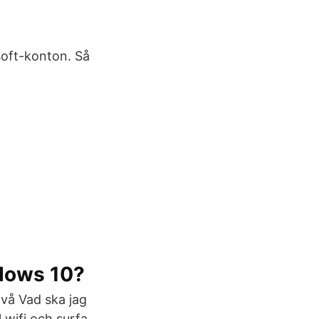
soft-konton. Så
ndows 10?
två Vad ska jag
 wifi och surfa