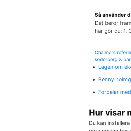
Så använder 
Det beror fram
här gör du: 1.
Chalmers refere
söderberg & par
Lagen om eko
Benny holmg
Fordelar med
Hur visar 
Du kan installer
göra om jag har a