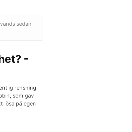
Används sedan
het? -
ntlig rensning
Robin, som gav
tt lösa på egen