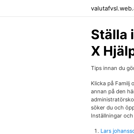
valutafvsl.web
Ställa
X Hjäl
Tips innan du gö
Klicka på Familj
annan på den här
administratörskon
söker du och öpp
Inställningar och
Lars johanss