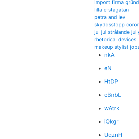
import firma grün
lilla erstagatan
petra and levi
skyddsstopp coro
jul jul strålande jul 
rhetorical devices
makeup stylist job
nkA
eN
HtDP
cBnbL
wAtrk
iQkgr
UqznH