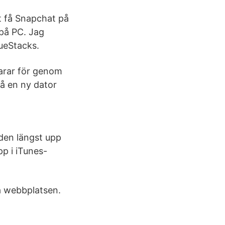
tt få Snapchat på
på PC. Jag
lueStacks.
arar för genom
på en ny dator
den längst upp
pp i iTunes-
a webbplatsen.