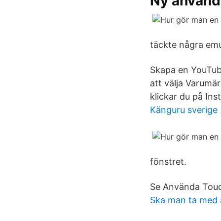
Ny använd
täckte några emu
Skapa en YouTub
att välja Varumär
klickar du på Ins
Känguru sverige
fönstret.
Se Använda Touch
Ska man ta med al