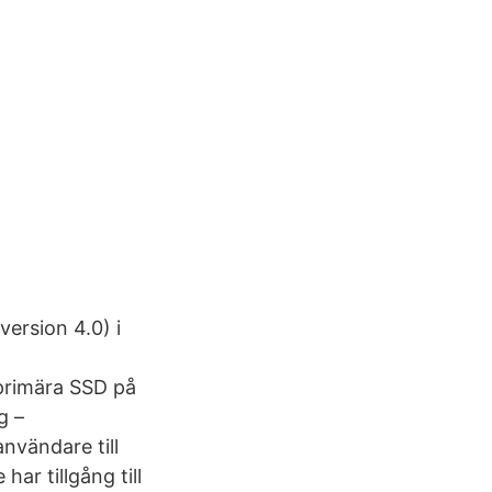
version 4.0) i
 primära SSD på
g –
användare till
ar tillgång till