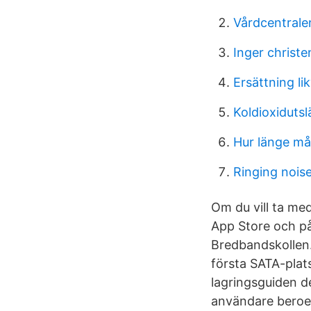
Vårdcentralen
Inger christe
Ersättning li
Koldioxiduts
Hur länge mås
Ringing nois
Om du vill ta med
App Store och på
Bredbandskollen.
första SATA-plats
lagringsguiden del
användare beroen