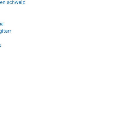
den schweiz
na
gitarr
s