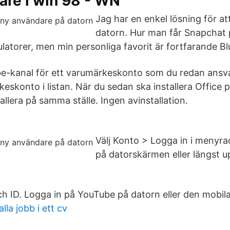
are i win 98 - WN
Jag har en enkel lösning för a
datorn. Hur man får Snapchat 
latorer, men min personliga favorit är fortfarande B
e-kanal för ett varumärkeskonto som du redan ansv
keskonto i listan. När du sedan ska installera Office 
tallera på samma ställe. Ingen avinstallation.
Välj Konto > Logga in i menyra
på datorskärmen eller längst u
 ID. Logga in på YouTube på datorn eller den mobil
la jobb i ett cv