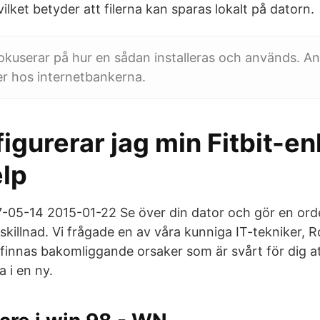
vilket betyder att filerna kan sparas lokalt på datorn.
fokuserar på hur en sådan installeras och används. 
er hos internetbankerna.
igurerar jag min Fitbit-en
elp
05-14 2015-01-22 Se över din dator och gör en orde
skillnad. Vi frågade en av våra kunniga IT-tekniker, 
 finnas bakomliggande orsaker som är svårt för dig a
a i en ny.