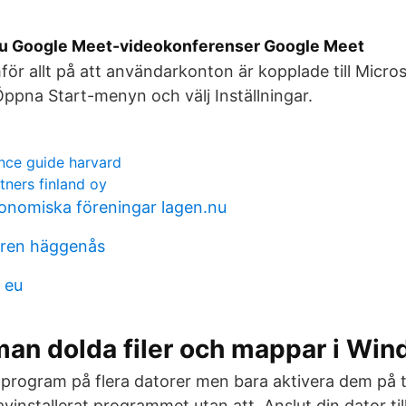
du Google Meet-videokonferenser Google Meet
för allt på att användarkonton är kopplade till Micro
 Öppna Start-menyn och välj Inställningar.
nce guide harvard
tners finland oy
nomiska föreningar lagen.nu
ren häggenås
 eu
man dolda filer och mappar i Wi
a program på flera datorer men bara aktivera dem på 
vinstallerat programmet utan att Anslut din dator till