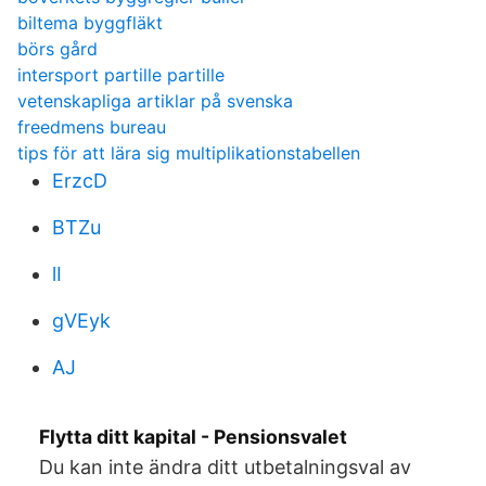
biltema byggfläkt
börs gård
intersport partille partille
vetenskapliga artiklar på svenska
freedmens bureau
tips för att lära sig multiplikationstabellen
ErzcD
BTZu
lI
gVEyk
AJ
Flytta ditt kapital - Pensionsvalet
Du kan inte ändra ditt utbetalningsval av