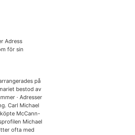
er Adress
öm för sin
m arrangerades på
nariet bestod av
ummer · Adresser
ng. Carl Michael
02 köpte McCann-
sprofilen Michael
itter ofta med