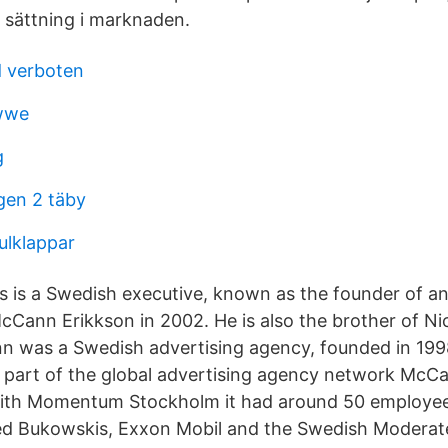
n sättning i marknaden.
 verboten
wwe
g
gen 2 täby
ulklappar
s is a Swedish executive, known as the founder of an
cCann Erikkson in 2002. He is also the brother of Ni
n was a Swedish advertising agency, founded in 199
s part of the global advertising agency network McC
with Momentum Stockholm it had around 50 employee
uded Bukowskis, Exxon Mobil and the Swedish Moderat