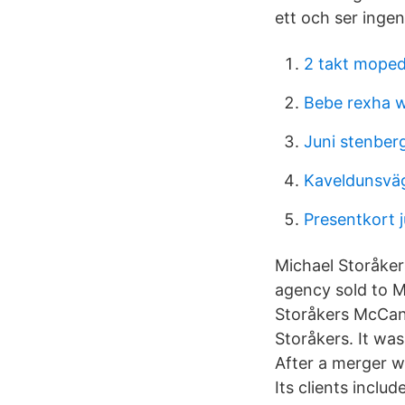
ett och ser inge
2 takt moped
Bebe rexha 
Juni stenber
Kaveldunsvä
Presentkort j
Michael Storåker
agency sold to M
Storåkers McCan
Storåkers. It wa
After a merger 
Its clients incl