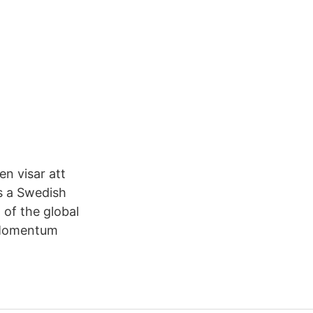
n visar att
s a Swedish
 of the global
 Momentum