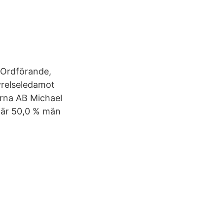
 Ordförande,
yrelseledamot
rna AB Michael
 är 50,0 % män