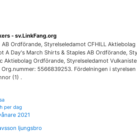
ers - sv.LinkFang.org
 AB Ordförande, Styrelseledamot CFHILL Aktiebolag
ot A Day's March Shirts & Staples AB Ordförande, St
 Aktiebolag Ordförande, Styrelseledamot Vulkaniste
- Org.nummer: 5566839253. Fördelningen i styrelsen
nnor (1) .
isa
h per dag
vånare 2021
vsson ljungsbro