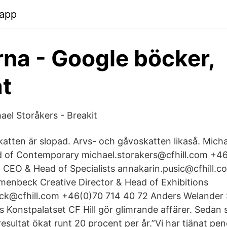
.app
na - Google böcker,
at
el Storåkers - Breakit
tten är slopad. Arvs- och gåvoskatten likaså. Micha
 of Contemporary michael.storakers@cfhill.com +46
 CEO & Head of Specialists annakarin.pusic@cfhill.
menbeck Creative Director & Head of Exhibitions
k@cfhill.com +46(0)70 714 40 72 Anders Welander S
s Konstpalatset CF Hill gör glimrande affärer. Sedan 
esultat ökat runt 20 procent per år.”Vi har tjänat pe