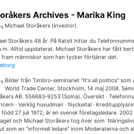
oråkers Archives - Marika King
Michael Storåkers (investor).
ael Storåkers 48 år. På Ratsit hittar du Telefonnumm
.m. Alltid uppdaterat. Michael Storåkers har fått ber
a fram människor som han tycker förtjänar det.
teborg
Bilder från Timbro-seminariet "It's all politics" so
World Trade Center, Stockholm, 14 maj 2008. Semi
åkers AB. 556683-9253 (Solna). Översikt · Telefonn
ncern · Verklig huvudman · Nyckeltal · Kreditupplysni
 född 27 juli 1972, är en svensk företagsledare. 20
laget och Michael Storåkers tog över som Näringsliv
ut som en ”informell ledare” inom Moderaterna och s