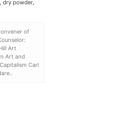
, dry powder,
convener of
 Counselor:
ill Art
in Art and
Capitalism Carl
are..