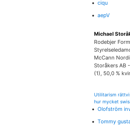
ciqu
aepV
Michael Storåk
Rodebjer Form
Styrelseledam
McCann Nordic
Storåkers AB 
(1), 50,0 % kvi
Utilitarism rättv
hur mycket swis
Olofström in
Tommy gusta