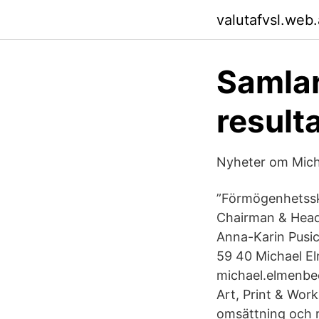
valutafvsl.web
Samlar
result
Nyheter om Micha
”Förmögenhetsska
Chairman & Head
Anna-Karin Pusic
59 40 Michael El
michael.elmenbec
Art, Print & Work
omsättning och r