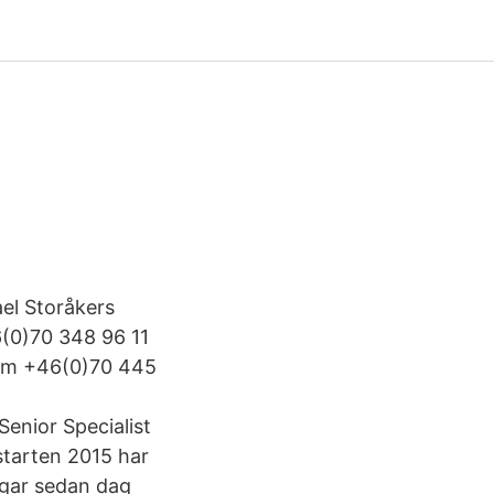
el Storåkers
(0)70 348 96 11
com +46(0)70 445
enior Specialist
starten 2015 har
ngar sedan dag