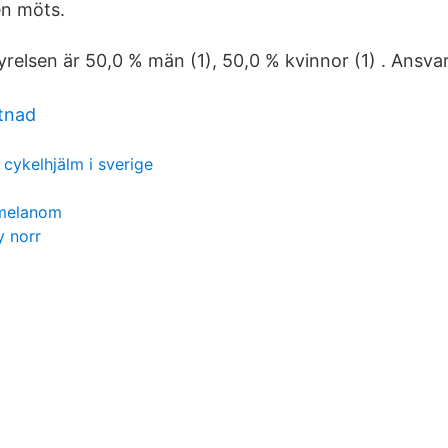
en möts.
yrelsen är 50,0 % män (1), 50,0 % kvinnor (1) . Ansva
tnad
 cykelhjälm i sverige
melanom
y norr