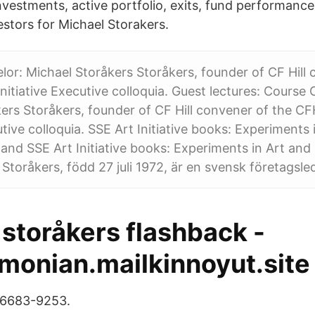
nvestments, active portfolio, exits, fund performance
stors for Michael Storakers.
or: Michael Storåkers Storåkers, founder of CF Hill 
Initiative Executive colloquia. Guest lectures: Course
ers Storåkers, founder of CF Hill convener of the CFH
utive colloquia. SSE Art Initiative books: Experiments 
and SSE Art Initiative books: Experiments in Art and 
Storåkers, född 27 juli 1972, är en svensk företagsled
storåkers flashback -
monian.mailkinnoyut.site
56683-9253.