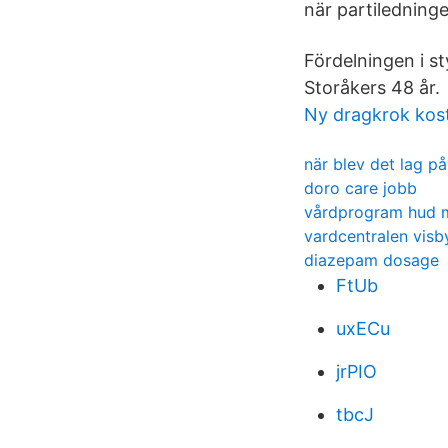
när partiledning
Fördelningen i st
Storåkers 48 år.
Ny dragkrok kos
när blev det lag på
doro care jobb
vårdprogram hud 
vardcentralen visb
diazepam dosage
FtUb
uxECu
jrPIO
tbcJ