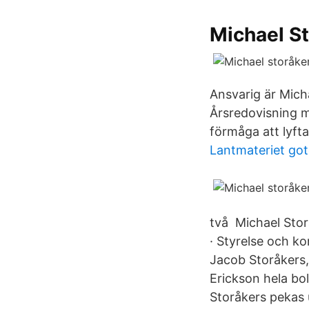
Michael St
Ansvarig är Mich
Årsredovisning m
förmåga att lyft
Lantmateriet go
två Michael Stor
· Styrelse och ko
Jacob Storåkers,
Erickson hela bo
Storåkers pekas 