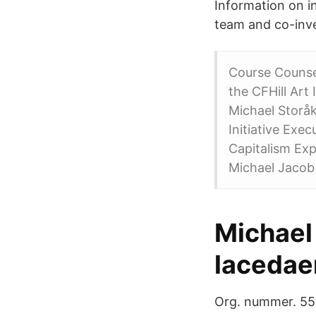
Information on i
team and co-inve
Course Counsel
the CFHill Art 
Michael Storåk
Initiative Exec
Capitalism Exp
Michael Jacob 
Michael 
lacedae
Org. nummer. 5