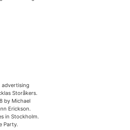
 advertising
cklas Storåkers.
8 by Michael
ann Erickson.
s in Stockholm.
e Party.