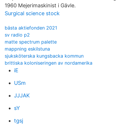
1960 Mejerimaskinist i Gävle.
Surgical science stock
bästa aktiefonden 2021
sv radio p2
matte spectrum palette
mappning eskilstuna
sjuksköterska kungsbacka kommun
brittiska koloniseringen av nordamerika
iE
USm
JJJAK
sY
tgsj