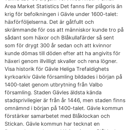
Area Market Statistics Det fanns fler plågoris än
krig för befolkningen i Gävle under 1600-talet:
häxförföljelserna. Det är gåtfullt och
skrämmande för oss att människor kunde tro på
sådant som häxor och Blåkullafärder så sent
som för drygt 300 år sedan och att kvinnor
kunde dömas till döden efter att ha angivits för
häxeri genom illvilligt skvaller och rena lögner.
Visa historik för Gävle Heliga Trefaldighets
kyrkoarkiv Gävle församling bildades i början på
1400-talet genom utbrytning från Valbo
församling. Staden Gävles äldsta kända
stadsprivilegier är från år 1446, men staden finns
omnämnd i början på 1400-talet. Gävle kommun
förstärker samarbetet med Blåklockan och
Stickan. Gävle kommun har tecknat en