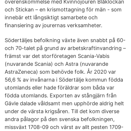
överenskommelse med Kvinnojouren Blåklockan
och Stickan – en krismottagning för män - som
innebär ett långsiktigt samarbete och
finansiering av jourernas verksamheter.
Södertäljes befolkning växte även snabbt på 60-
och 70-talet på grund av arbetskraftinvandring –
främst var det storföretagen Scania-Vabis
(nuvarande Scania) och Astra (nuvarande
AstraZeneca) som behövde folk. År 2020 var
56,6 % av invånarna i Södertälje kommun födda
utomlands eller hade föräldrar som båda var
födda utomlands. Exporten av stångjärn från
Gävle dalade våldsamt men upphörde aldrig helt
under de värsta krigsåren. Till det kom diverse
andra pålagor på den svenska befolkningen,
missväxt 1708-09 och värst av allt pesten 1709-