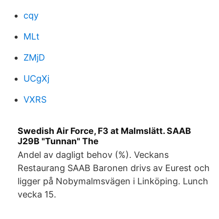
cqy
MLt
ZMjD
UCgXj
VXRS
Swedish Air Force, F3 at Malmslätt. SAAB
J29B "Tunnan" The
Andel av dagligt behov (%). Veckans
Restaurang SAAB Baronen drivs av Eurest och
ligger på Nobymalmsvägen i Linköping. Lunch
vecka 15.