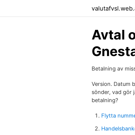
valutafvsl.web
Avtal 
Gnesta
Betalning av mi
Version. Datum b
sönder, vad gör j
betalning?
Flytta numme
Handelsbanke