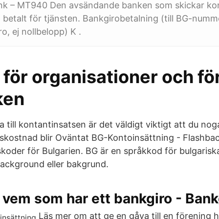
nk – MT940 Den avsändande banken som skickar kon
betalt för tjänsten. Bankgirobetalning (till BG-numm
o, ej nollbelopp) K .
a för organisationer och f
ken
till kontantinsatsen är det väldigt viktigt att du no
skostnad blir Oväntat BG-Kontoinsättning - Flashba
koder för Bulgarien. BG är en språkkod för bulgariska
background eller bakgrund.
 vem som har ett bankgiro - Bank
Läs mer om att ge en gåva till en förening 