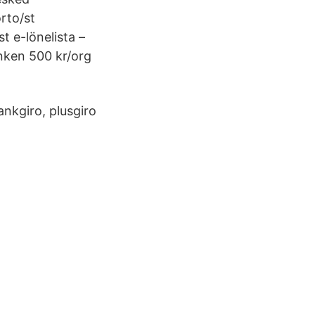
rto/st
t e-lönelista –
anken 500 kr/org
nkgiro, plusgiro