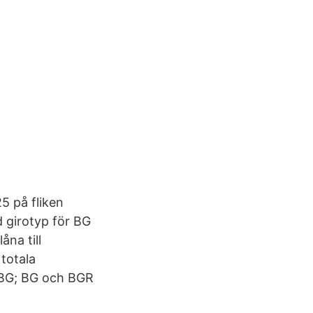
5 på fliken
 girotyp för BG
åna till
 totala
 BG; BG och BGR