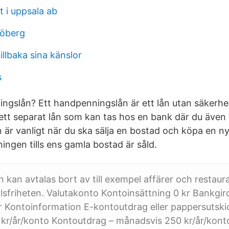
 i uppsala ab
 öberg
illbaka sina känslor
s
ngslån? Ett handpenningslån är ett lån utan säkerhe
r ett separat lån som kan tas hos en bank där du även
är vanligt när du ska sälja en bostad och köpa en n
ningen tills ens gamla bostad är såld.
 kan avtalas bort av till exempel affärer och restaur
alsfriheten. Valutakonto Kontoinsättning 0 kr Bankgir
r Kontoinformation E-kontoutdrag eller pappersutsk
0 kr/år/konto Kontoutdrag – månadsvis 250 kr/år/kon