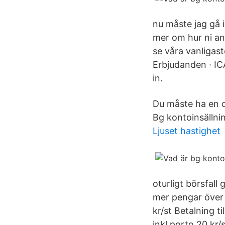
nu måste jag gå i
mer om hur ni an
se våra vanligast
Erbjudanden · ICA
in.
Du måste ha en o
Bg kontoinsällni
Ljuset hastighet
oturligt börsfall
mer pengar över 
kr/st Betalning t
inkl porto 20 kr/