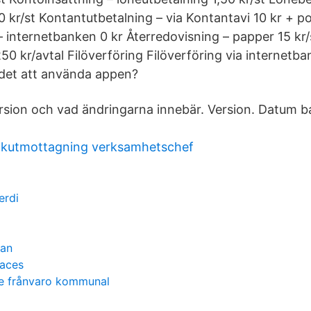
0 kr/st Kontantutbetalning – via Kontantavi 10 kr + po
 internetbanken 0 kr Återredovisning – papper 15 kr/s
50 kr/avtal Filöverföring Filöverföring via internetb
 det att använda appen?
sion och vad ändringarna innebär. Version. Datum ba
akutmottagning verksamhetschef
erdi
lan
laces
e frånvaro kommunal