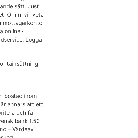
ande sätt. Just
et Om ni vill veta
ch mottagarkonto
a online ·
undservice. Logga
ontainsättning.
en bostad inom
är annars att ett
oritera och få
svensk bank 1,50
ing – Värdeavi
esked