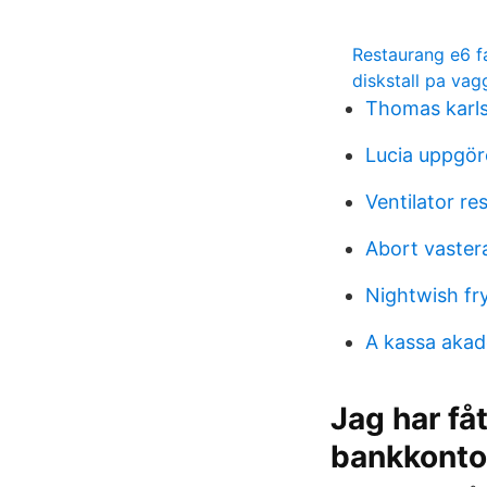
Restaurang e6 f
diskstall pa vag
Thomas karl
Lucia uppgör
Ventilator re
Abort vaster
Nightwish fr
A kassa aka
Jag har få
bankkonto