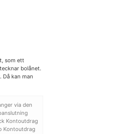
t, som ett
 tecknar bolånet.
y. Då kan man
anger via den
oanslutning
ick Kontoutdrag
to Kontoutdrag