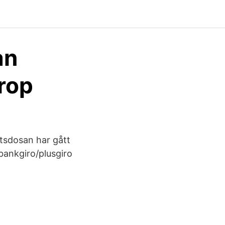
an
rop
etsdosan har gått
 bankgiro/plusgiro