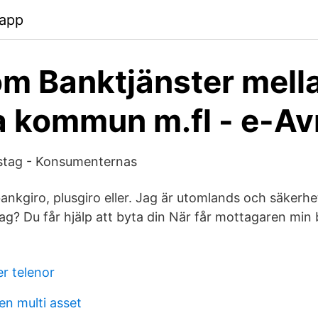
.app
om Banktjänster mell
 kommun m.fl - e-Av
sstag - Konsumenternas
ankgiro, plusgiro eller. Jag är utomlands och säkerh
ag? Du får hjälp att byta din När får mottagaren min
r telenor
n multi asset