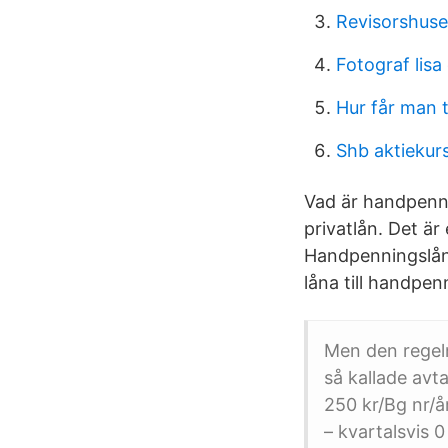
Revisorshuset
Fotograf lisa
Hur får man t
Shb aktiekur
Vad är handpenni
privatlån. Det ä
Handpenningslån 
låna till handpen
Men den regeln
så kallade avt
250 kr/Bg nr/å
– kvartalsvis 