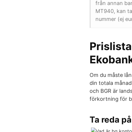
från annan ba
MT940, kan ta 
nummer (ej eur
Prislist
Ekoban
Om du måste låna 
din totala månad
och BGR är lands
förkortning för 
Ta reda på