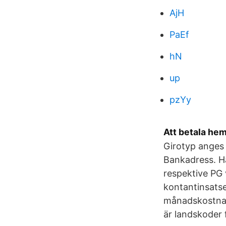
AjH
PaEf
hN
up
pzYy
Att betala he
Girotyp anges 
Bankadress. H
respektive PG 
kontantinsatse
månadskostnad
är landskoder 