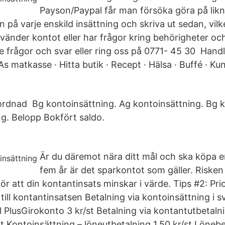
Payson/Paypal får man försöka göra på likn
n på varje enskild insättning och skriva ut sedan, vilk
vänder kontot eller har frågor kring behörigheter o
e frågor och svar eller ring oss på 0771- 45 30 Handl
s matkasse · Hitta butik · Recept · Hälsa · Buffé · K
rdnad Bg kontoinsättning. Ag kontoinsättning. Bg k
ng. Belopp Bokfört saldo.
Är du däremot nära ditt mål och ska köpa 
fem år är det sparkontot som gäller. Risken 
 gör att din kontantinsats minskar i värde. Tips #2: Pri
till kontantinsatsen Betalning via kontoinsättning i 
ill PlusGirokonto 3 kr/st Betalning via kontantutbetaln
st Kontoinsättning – löneutbetalning 1,50 kr/st Löneb