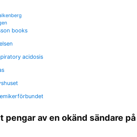
alkenberg
gen
sson books
elsen
spiratory acidosis
as
yshuset
demikerförbundet
tt pengar av en okänd sändare på