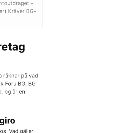
toutdraget -
er) Kräver BG-
öretag
ga räknar på vad
ck Foru BG; BG
. bg är en
giro
hos Vad gäller