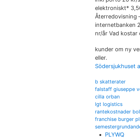
elektroniskt* 3,5
Återredovisning –
internetbanken 2
nr/år Vad kostar
kunder om ny ver
eller.
Södersjukhuset 
b skatterater
falstaff giuseppe v
cilla orban
lgt logistics
rantekostnader bo
franchise burger p
semestergrundand
PLYWQ